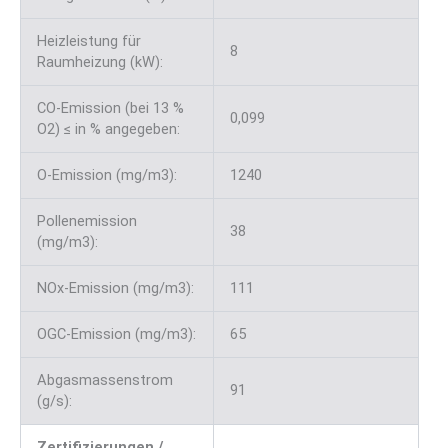
Heizleistung für
8
Raumheizung (kW):
CO-Emission (bei 13 %
0,099
O2) ≤ in % angegeben:
O-Emission (mg/m3):
1240
Pollenemission
38
(mg/m3):
NOx-Emission (mg/m3):
111
OGC-Emission (mg/m3):
65
Abgasmassenstrom
91
(g/s):
Zertifizierungen /