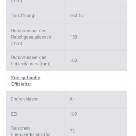
(mm):
Türöffnung:
rechts
Durchmesser des
Rauchgasauslasses
150
(mm):
Durchmesser des
100
Lufteinlasses (mm):
Energetische
Effizienz:
Energieklasse:
A+
EEI:
109
Saisonale
73
Energieeffizienz (%):