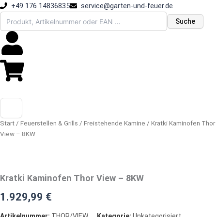
Zum
+49 176 14836835
service@garten-und-feuer.de
Inhalt
Suche
springen
Start
/
Feuerstellen & Grills
/
Freistehende Kamine
/ Kratki Kaminofen Thor
View – 8KW
Kratki Kaminofen Thor View – 8KW
1.929,99
€
Artikelnummer:
THOR/VIEW
Kategorie:
Unkategorisiert
,