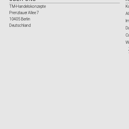
TM-Handelskonzepte
K
Prenzlauer Allee 7
A
10405 Berlin
I
Deutschland
D
Co
W