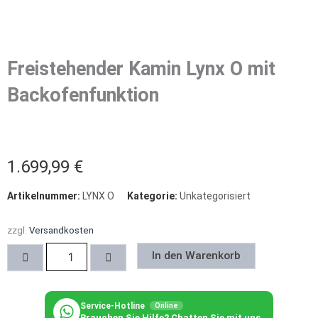
Freistehender Kamin Lynx O mit
Backofenfunktion
1.699,99
€
Artikelnummer:
LYNX O
Kategorie:
Unkategorisiert
zzgl.
Versandkosten
Freistehender
In den Warenkorb
Kamin
Lynx
O
mit
Service-Hotline
Online
Brauchen Sie Hilfe? Chatten Sie mit uns