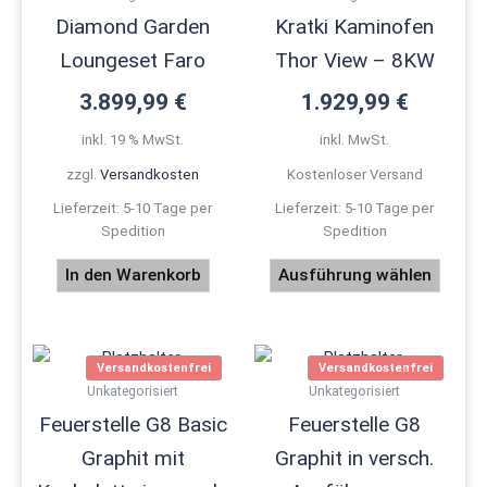
Varian
Diamond Garden
Kratki Kaminofen
auf.
Loungeset Faro
Thor View – 8KW
Die
Optio
3.899,99
€
1.929,99
€
könne
inkl. 19 % MwSt.
inkl. MwSt.
auf
der
zzgl.
Versandkosten
Kostenloser Versand
Produk
Lieferzeit:
5-10 Tage per
Lieferzeit:
5-10 Tage per
gewäh
Spedition
Spedition
werde
In den Warenkorb
Ausführung wählen
Versandkostenfrei
Versandkostenfrei
Unkategorisiert
Unkategorisiert
Feuerstelle G8 Basic
Feuerstelle G8
Graphit mit
Graphit in versch.