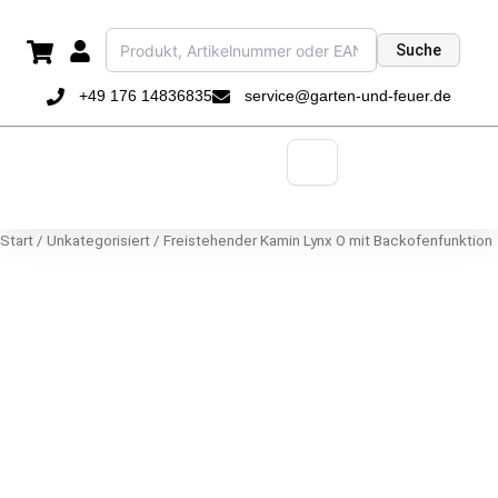
Zum
Inhalt
Suche
springen
+49 176 14836835
service@garten-und-feuer.de
Start
/
Unkategorisiert
/ Freistehender Kamin Lynx O mit Backofenfunktion