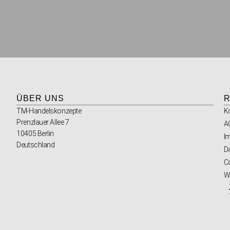
ÜBER UNS
R
TM-Handelskonzepte
K
Prenzlauer Allee 7
A
10405 Berlin
I
Deutschland
D
Co
W