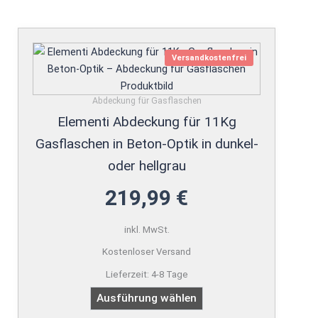
Dieses
Produkt
Versandkostenfrei
weist
mehrere
Abdeckung für Gasflaschen
Varianten
Elementi Abdeckung für 11Kg
auf.
Die
Gasflaschen in Beton-Optik in dunkel-
Optionen
oder hellgrau
können
auf
219,99
€
der
Produktseite
inkl. MwSt.
gewählt
Kostenloser Versand
werden
Lieferzeit:
4-8 Tage
Ausführung wählen