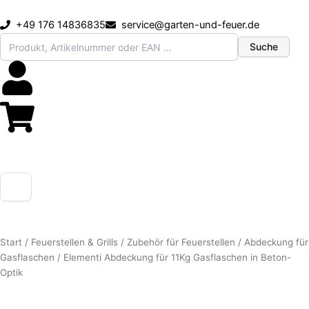
Zum
Inhalt
+49 176 14836835
service@garten-und-feuer.de
springen
Suche
Start
/
Feuerstellen & Grills
/
Zubehör für Feuerstellen
/
Abdeckung für
Gasflaschen
/ Elementi Abdeckung für 11Kg Gasflaschen in Beton-
Optik