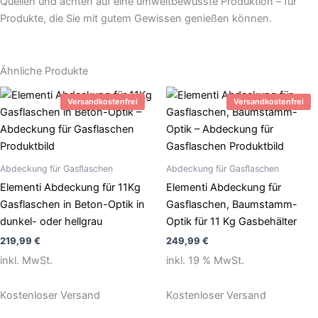
Quellen und achten auf eine umweltbewusste Produktion – für
Produkte, die Sie mit gutem Gewissen genießen können.
Ähnliche Produkte
Dieses
Versandkostenfrei
Versandkostenfrei
Produkt
weist
mehrere
Varianten
Abdeckung für Gasflaschen
Abdeckung für Gasflaschen
auf.
Elementi Abdeckung für 11Kg
Elementi Abdeckung für
Die
Gasflaschen in Beton-Optik in
Gasflaschen, Baumstamm-
Optionen
dunkel- oder hellgrau
Optik für 11 Kg Gasbehälter
können
219,99
€
249,99
€
auf
inkl. MwSt.
inkl. 19 % MwSt.
der
Produktseite
Kostenloser Versand
Kostenloser Versand
gewählt
werden