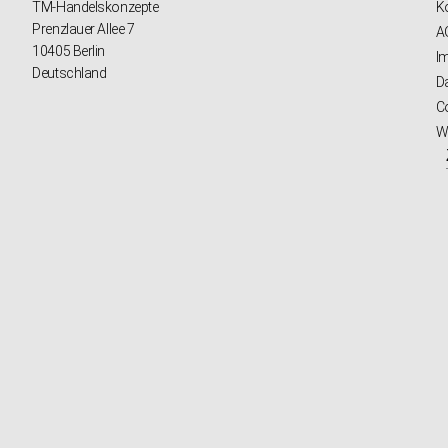
TM-Handelskonzepte
K
Prenzlauer Allee 7
A
10405 Berlin
I
Deutschland
D
Co
W