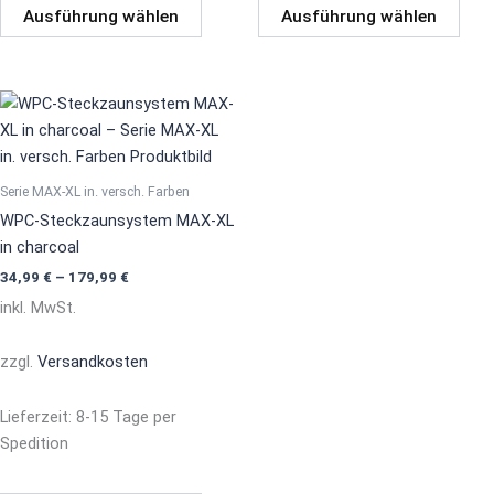
Ausführung wählen
Ausführung wählen
Dieses
Produkt
weist
mehrere
Serie MAX-XL in. versch. Farben
Varianten
WPC-Steckzaunsystem MAX-XL
auf.
in charcoal
Die
34,99
€
–
179,99
€
Optionen
inkl. MwSt.
können
auf
zzgl.
Versandkosten
der
Produktseite
Lieferzeit:
8-15 Tage per
gewählt
Spedition
werden