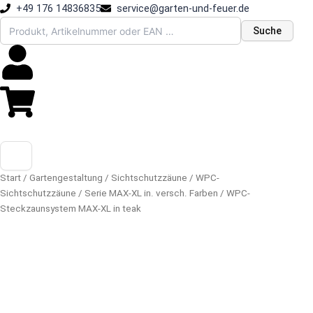
Zum
+49 176 14836835
service@garten-und-feuer.de
Inhalt
Suche
springen
Start
/
Gartengestaltung
/
Sichtschutzzäune
/
WPC-
Sichtschutzzäune
/
Serie MAX-XL in. versch. Farben
/ WPC-
Steckzaunsystem MAX-XL in teak