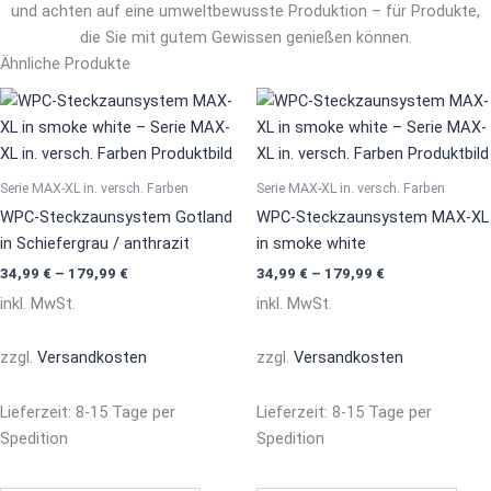
und achten auf eine umweltbewusste Produktion – für Produkte,
die Sie mit gutem Gewissen genießen können.
Ähnliche Produkte
Dieses
Dies
Produkt
Prod
weist
weis
mehrere
mehr
Serie MAX-XL in. versch. Farben
Serie MAX-XL in. versch. Farben
Varianten
Vari
WPC-Steckzaunsystem Gotland
WPC-Steckzaunsystem MAX-XL
auf.
auf.
in Schiefergrau / anthrazit
in smoke white
Die
Die
34,99
€
–
179,99
€
34,99
€
–
179,99
€
Optionen
Opti
inkl. MwSt.
inkl. MwSt.
können
könn
auf
auf
zzgl.
Versandkosten
zzgl.
Versandkosten
der
der
Produktseite
Prod
Lieferzeit:
8-15 Tage per
Lieferzeit:
8-15 Tage per
gewählt
gewä
Spedition
Spedition
werden
werd