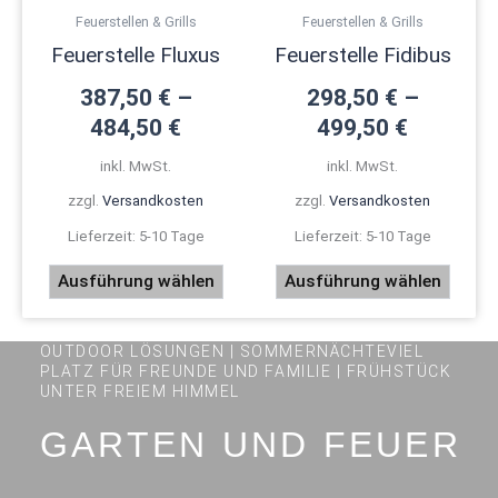
mehrere
mehre
Feuerstellen & Grills
Feuerstellen & Grills
Varianten
Varian
Feuerstelle Fluxus
Feuerstelle Fidibus
auf.
auf.
Die
Die
387,50
€
–
298,50
€
–
Optionen
Optio
484,50
€
499,50
€
können
könne
inkl. MwSt.
inkl. MwSt.
auf
auf
der
der
zzgl.
Versandkosten
zzgl.
Versandkosten
Produktseite
Produk
Lieferzeit:
5-10 Tage
Lieferzeit:
5-10 Tage
gewählt
gewäh
werden
werde
Ausführung wählen
Ausführung wählen
OUTDOOR LÖSUNGEN | SOMMERNÄCHTEVIEL
PLATZ FÜR FREUNDE UND FAMILIE | FRÜHSTÜCK
UNTER FREIEM HIMMEL
GARTEN UND FEUER