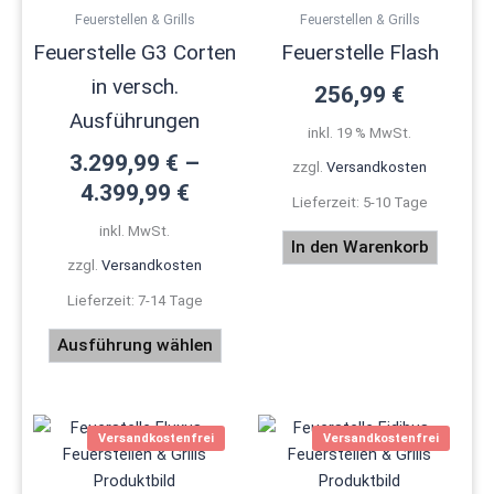
mehrere
Feuerstellen & Grills
Feuerstellen & Grills
Varianten
Feuerstelle G3 Corten
Feuerstelle Flash
auf.
in versch.
Die
256,99
€
Optionen
Ausführungen
inkl. 19 % MwSt.
können
3.299,99
€
–
auf
zzgl.
Versandkosten
4.399,99
€
der
Lieferzeit:
5-10 Tage
Produktseite
inkl. MwSt.
In den Warenkorb
gewählt
zzgl.
Versandkosten
werden
Lieferzeit:
7-14 Tage
Ausführung wählen
Dieses
Dieses
Versandkostenfrei
Versandkostenfrei
Produkt
Produ
weist
weist