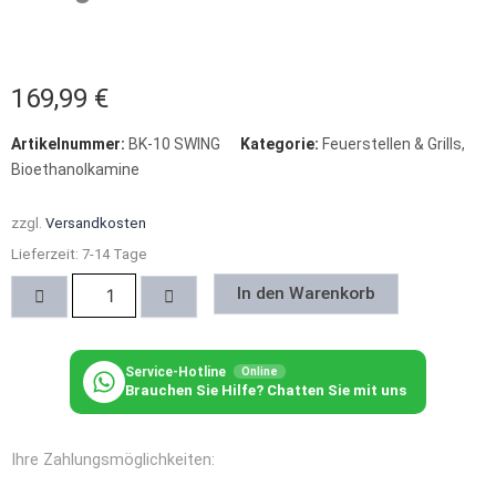
169,99
€
Artikelnummer:
BK-10 SWING
Kategorie:
Feuerstellen & Grills
,
Bioethanolkamine
zzgl.
Versandkosten
Lieferzeit:
7-14 Tage
Wandeinbau
In den Warenkorb
-
Bioethanolkamin
Swing
Menge
Service-Hotline
Online
Brauchen Sie Hilfe? Chatten Sie mit uns
Ihre Zahlungsmöglichkeiten: