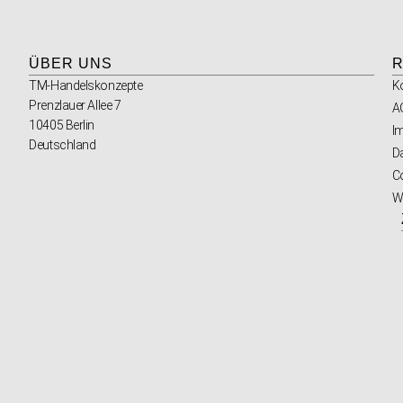
ÜBER UNS
R
TM-Handelskonzepte
K
Prenzlauer Allee 7
A
10405 Berlin
I
Deutschland
D
Co
W