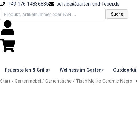
Zum
+49 176 14836835
service@garten-und-feuer.de
Inhalt
Suche
springen
Feuerstellen & Grills
Wellness im Garten
Outdoorkü
▾
▾
Start
/
Gartenmöbel
/
Gartentische
/ Tisch Mojito Ceramic Negro