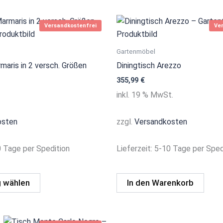
Dieses
Versandkostenfrei
Ve
Produkt
weist
Gartenmöbel
mehrere
maris in 2 versch. Größen
Diningtisch Arezzo
Varianten
355,99
€
auf.
inkl. 19 % MwSt.
Die
Optionen
osten
zzgl.
Versandkosten
können
auf
 Tage per Spedition
Lieferzeit:
5-10 Tage per Sped
der
Produktseite
gewählt
 wählen
In den Warenkorb
werden