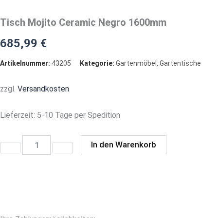
Tisch Mojito Ceramic Negro 1600mm
685,99
€
Artikelnummer:
43205
Kategorie:
Gartenmöbel
,
Gartentische
zzgl.
Versandkosten
Lieferzeit:
5-10 Tage per Spedition
Tisch
In den Warenkorb
Mojito
Ceramic
Negro
1600mm
Menge