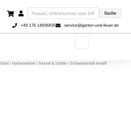
Zum
Inhalt
Suche
springen
+49 176 14836835
service@garten-und-feuer.de
Start
/
Gartenmöbel
/
Sessel & Stühle
/ Schaukelstuhl Amalfi