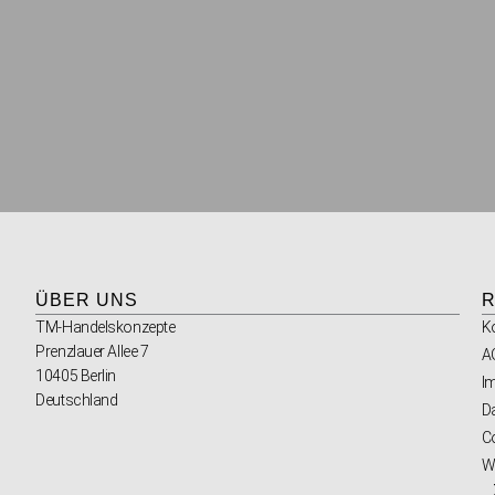
ÜBER UNS
R
TM-Handelskonzepte
K
Prenzlauer Allee 7
A
10405 Berlin
I
Deutschland
D
Co
W