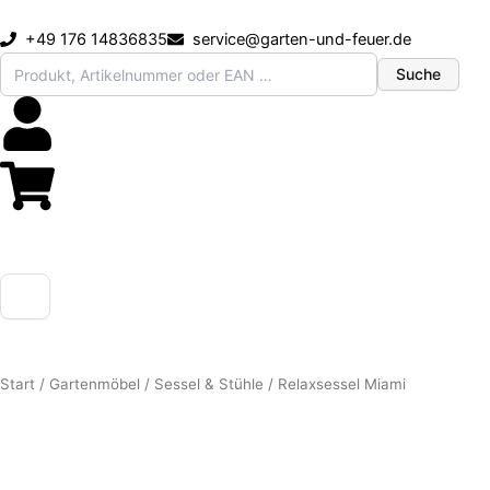
Zum
Inhalt
+49 176 14836835
service@garten-und-feuer.de
springen
Suche
Start
/
Gartenmöbel
/
Sessel & Stühle
/ Relaxsessel Miami