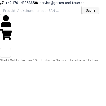
Zum
+49 176 14836835
service@garten-und-feuer.de
Inhalt
Suche
springen
Start
/
Outdoorküchen
/ Outdoorküche Solus 2 – lieferbar in 3 Farben