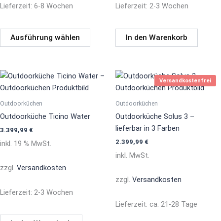
Lieferzeit:
6-8 Wochen
Lieferzeit:
2-3 Wochen
gewählt
werden
Ausführung wählen
In den Warenkorb
Dies
Versandkostenfrei
Prod
weis
Outdoorküchen
Outdoorküchen
mehr
Outdoorküche Ticino Water
Outdoorküche Solus 3 –
Vari
lieferbar in 3 Farben
3.399,99
€
auf.
2.399,99
€
inkl. 19 % MwSt.
Die
inkl. MwSt.
Opti
zzgl.
Versandkosten
könn
zzgl.
Versandkosten
auf
Lieferzeit:
2-3 Wochen
der
Lieferzeit:
ca. 21-28 Tage
Prod
gewä