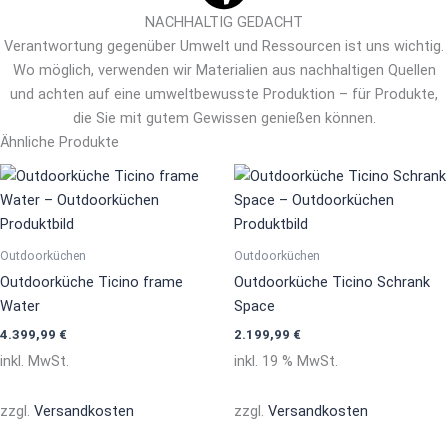
NACHHALTIG GEDACHT
Verantwortung gegenüber Umwelt und Ressourcen ist uns wichtig.
Wo möglich, verwenden wir Materialien aus nachhaltigen Quellen
und achten auf eine umweltbewusste Produktion – für Produkte,
die Sie mit gutem Gewissen genießen können.
Ähnliche Produkte
Dieses
Produkt
weist
mehrere
Outdoorküchen
Outdoorküchen
Varianten
Outdoorküche Ticino frame
Outdoorküche Ticino Schrank
auf.
Water
Space
Die
4.399,99
€
2.199,99
€
Optionen
inkl. MwSt.
inkl. 19 % MwSt.
können
auf
zzgl.
Versandkosten
zzgl.
Versandkosten
der
Produktseite