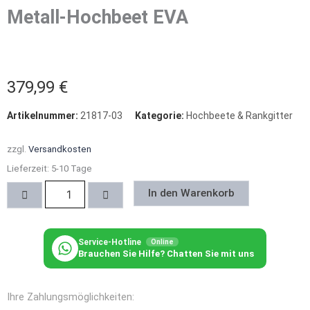
Metall-Hochbeet EVA
379,99
€
Artikelnummer:
21817-03
Kategorie:
Hochbeete & Rankgitter
zzgl.
Versandkosten
Lieferzeit:
5-10 Tage
Metall-
In den Warenkorb
Hochbeet
EVA
Menge
Service-Hotline
Online
Brauchen Sie Hilfe? Chatten Sie mit uns
Ihre Zahlungsmöglichkeiten: