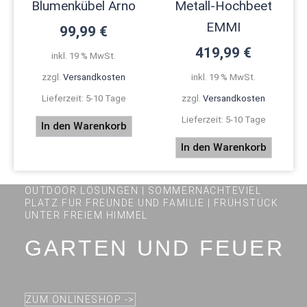
Blumenkübel Arno
Metall-Hochbeet
EMMI
99,99
€
419,99
€
inkl. 19 % MwSt.
inkl. 19 % MwSt.
zzgl.
Versandkosten
zzgl.
Versandkosten
Lieferzeit:
5-10 Tage
Lieferzeit:
5-10 Tage
In den Warenkorb
In den Warenkorb
OUTDOOR LÖSUNGEN | SOMMERNÄCHTEVIEL
PLATZ FÜR FREUNDE UND FAMILIE | FRÜHSTÜCK
UNTER FREIEM HIMMEL
GARTEN UND FEUER
ZUM ONLINESHOP ->