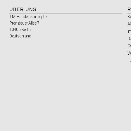
ÜBER UNS
R
TM-Handelskonzepte
K
Prenzlauer Allee 7
A
10405 Berlin
I
Deutschland
D
Co
W