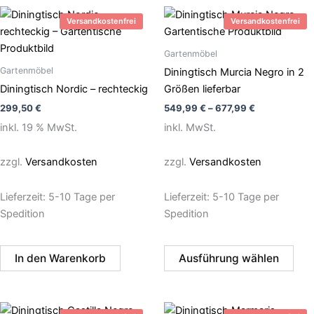
Dies
Versandkostenfrei
Versandkostenfrei
Pro
weis
Gartenmöbel
meh
Gartenmöbel
Diningtisch Murcia Negro in 2
Vari
Diningtisch Nordic – rechteckig
Größen lieferbar
auf.
299,50
€
549,99
€
–
677,99
€
Die
inkl. 19 % MwSt.
inkl. MwSt.
Opt
kön
zzgl.
Versandkosten
zzgl.
Versandkosten
auf
der
Lieferzeit:
5-10 Tage per
Lieferzeit:
5-10 Tage per
Prod
Spedition
Spedition
gew
wer
In den Warenkorb
Ausführung wählen