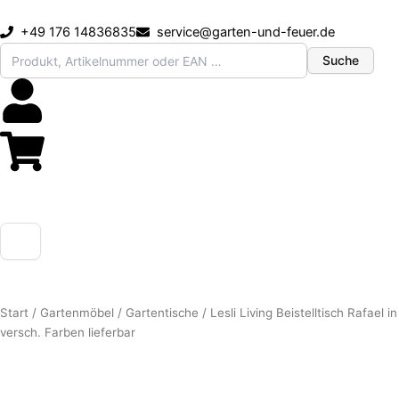
Zum
Inhalt
+49 176 14836835
service@garten-und-feuer.de
springen
Suche
Start
/
Gartenmöbel
/
Gartentische
/ Lesli Living Beistelltisch Rafael in
versch. Farben lieferbar