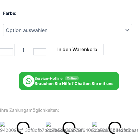
Lesli
Farbe:
Living
Beistelltisch
Rafael
in
versch.
Farben
In den Warenkorb
lieferbar
Menge
Service-Hotline
Online
Brauchen Sie Hilfe? Chatten Sie mit uns
Ihre Zahlungsmöglichkeiten: