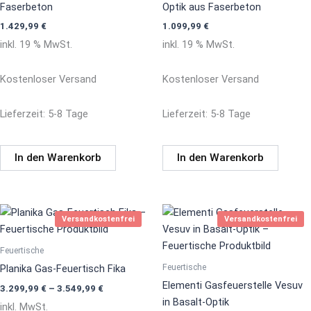
Faserbeton
Optik aus Faserbeton
1.429,99
€
1.099,99
€
inkl. 19 % MwSt.
inkl. 19 % MwSt.
Kostenloser Versand
Kostenloser Versand
Lieferzeit:
5-8 Tage
Lieferzeit:
5-8 Tage
In den Warenkorb
In den Warenkorb
Dieses
Versandkostenfrei
Versandkostenfrei
Produkt
weist
Feuertische
mehrere
Feuertische
Planika Gas-Feuertisch Fika
Varianten
Elementi Gasfeuerstelle Vesuv
3.299,99
€
–
3.549,99
€
auf.
in Basalt-Optik
inkl. MwSt.