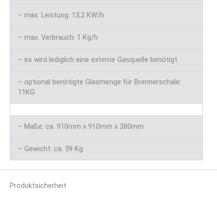
– max. Leistung: 13,2 KW/h
– max. Verbrauch: 1 Kg/h
– es wird lediglich eine externe Gasquelle benötigt
– optional benötigte Glasmenge für Brennerschale:
11KG
– Maße: ca. 910mm x 910mm x 380mm
– Gewicht: ca. 59 Kg
Produktsicherheit