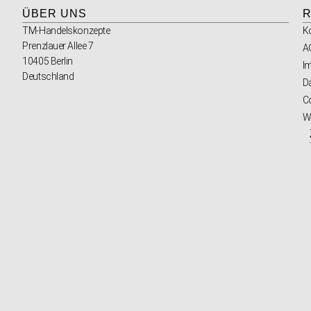
ÜBER UNS
R
TM-Handelskonzepte
K
Prenzlauer Allee 7
A
10405 Berlin
I
Deutschland
D
Co
W