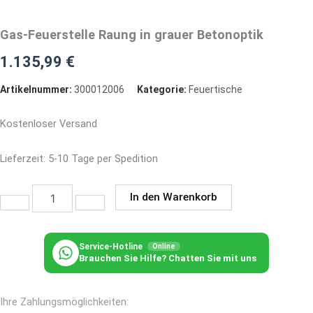
Gas-Feuerstelle Raung in grauer Betonoptik
1.135,99
€
Artikelnummer:
300012006
Kategorie:
Feuertische
Kostenloser Versand
Lieferzeit:
5-10 Tage per Spedition
Gas-
In den Warenkorb
Feuerstelle
Raung
in
grauer
Service-Hotline
Online
Brauchen Sie Hilfe? Chatten Sie mit uns
Betonoptik
Menge
Ihre Zahlungsmöglichkeiten: