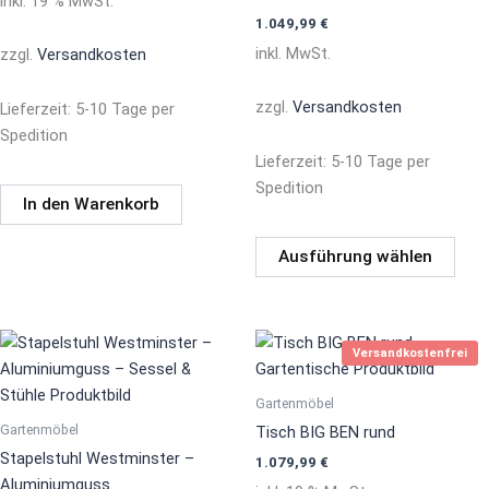
inkl. 19 % MwSt.
Die
1.049,99
€
Opti
inkl. MwSt.
zzgl.
Versandkosten
könn
auf
zzgl.
Versandkosten
Lieferzeit:
5-10 Tage per
der
Spedition
Prod
Lieferzeit:
5-10 Tage per
gewä
Spedition
werd
In den Warenkorb
Ausführung wählen
Versandkostenfrei
Gartenmöbel
Gartenmöbel
Tisch BIG BEN rund
Stapelstuhl Westminster –
1.079,99
€
Aluminiumguss