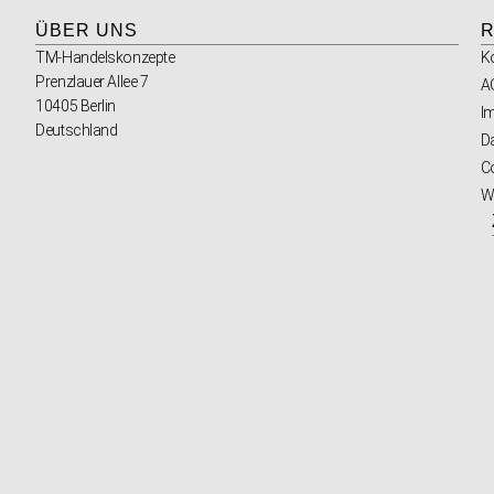
ÜBER UNS
R
TM-Handelskonzepte
K
Prenzlauer Allee 7
A
10405 Berlin
I
Deutschland
D
Co
W