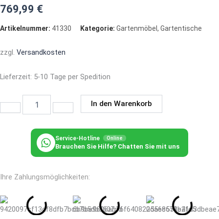
769,99
€
Artikelnummer:
41330
Kategorie:
Gartenmöbel
,
Gartentische
zzgl.
Versandkosten
Lieferzeit:
5-10 Tage per Spedition
Diningtisch
In den Warenkorb
Marmaris
quadratisch
Menge
Service-Hotline
Online
Brauchen Sie Hilfe? Chatten Sie mit uns
Ihre Zahlungsmöglichkeiten: