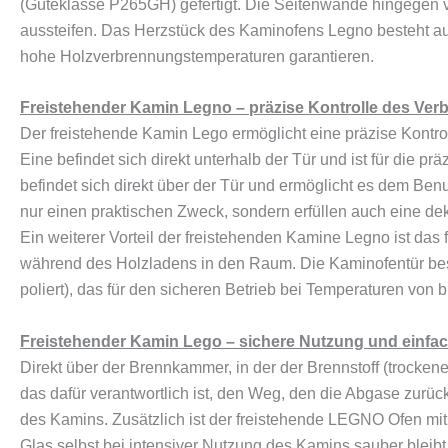
(Güteklasse P265GH) gefertigt. Die Seitenwände hingegen v
aussteifen. Das Herzstück des Kaminofens Legno besteht a
hohe Holzverbrennungstemperaturen garantieren.
Freistehender Kamin Legno – präzise Kontrolle des Ve
Der freistehende Kamin Lego ermöglicht eine präzise Kont
Eine befindet sich direkt unterhalb der Tür und ist für die 
befindet sich direkt über der Tür und ermöglicht es dem Benu
nur einen praktischen Zweck, sondern erfüllen auch eine de
Ein weiterer Vorteil der freistehenden Kamine Legno ist das 
während des Holzladens in den Raum. Die Kaminofentür best
poliert), das für den sicheren Betrieb bei Temperaturen von b
Freistehender Kamin Lego – sichere Nutzung und einfa
Direkt über der Brennkammer, in der der Brennstoff (trockene
das dafür verantwortlich ist, den Weg, den die Abgase zurü
des Kamins. Zusätzlich ist der freistehende LEGNO Ofen mit
Glas selbst bei intensiver Nutzung des Kamins sauber bleibt