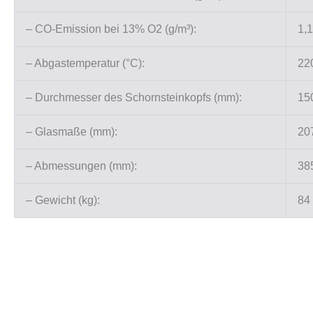
– CO-Emission bei 13% O2 (g/m³):
1,
– Abgastemperatur (°C):
22
– Durchmesser des Schornsteinkopfs (mm):
15
– Glasmaße (mm):
20
– Abmessungen (mm):
38
– Gewicht (kg):
84