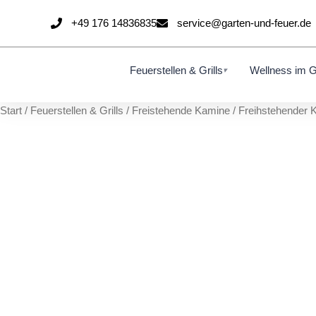
Zum
+49 176 14836835
service@garten-und-feuer.de
Inhalt
springen
Feuerstellen & Grills
Wellness im G
▾
Start
/
Feuerstellen & Grills
/
Freistehende Kamine
/ Freihstehender 