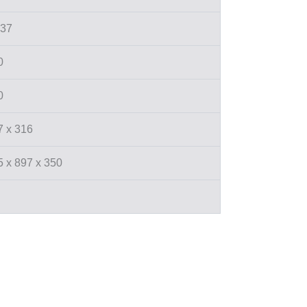
137
0
0
7 x 316
5 x 897 x 350