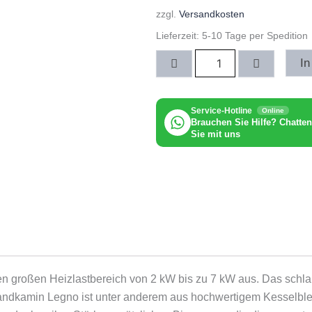
zzgl.
Versandkosten
Lieferzeit:
5-10 Tage per Spedition
Freihstehender
In
Kamin
Legno
Menge
Service-Hotline
Online
Brauchen Sie Hilfe? Chatten
Sie mit uns
en großen Heizlastbereich von 2 kW bis zu 7 kW aus. Das schl
Standkamin Legno ist unter anderem aus hochwertigem Kesselbl