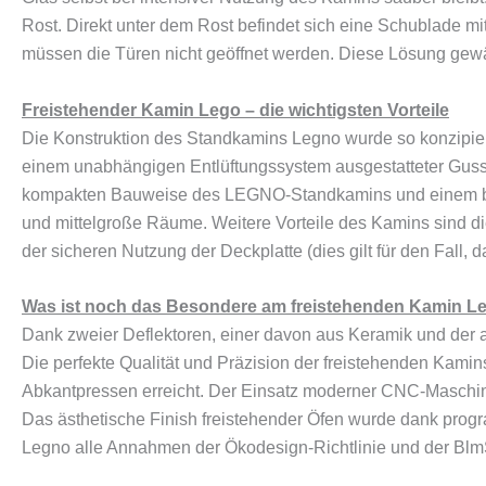
Rost. Direkt unter dem Rost befindet sich eine Schublade m
müssen die Türen nicht geöffnet werden. Diese Lösung gew
Freistehender Kamin Lego – die wichtigsten Vorteile
Die Konstruktion des Standkamins Legno wurde so konzipiert
einem unabhängigen Entlüftungssystem ausgestatteter Gusse
kompakten Bauweise des LEGNO-Standkamins und einem breit
und mittelgroße Räume. Weitere Vorteile des Kamins sind d
der sicheren Nutzung der Deckplatte (dies gilt für den Fall,
Was ist noch das Besondere am freistehenden Kamin L
Dank zweier Deflektoren, einer davon aus Keramik und der a
Die perfekte Qualität und Präzision der freistehenden Kamin
Abkantpressen erreicht. Der Einsatz moderner CNC-Maschine
Das ästhetische Finish freistehender Öfen wurde dank progra
Legno alle Annahmen der Ökodesign-Richtlinie und der BlmS