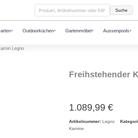
Suche
arten
Outdoorküchen
Gartenmöbel
Aussenpools
▾
▾
▾
▾
Kamin Legno
Freihstehender 
1.089,99
€
Artikelnummer:
Legno
Kategori
Kamine