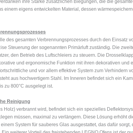
erdanken ihre Stärke zusätzlichen Biegungen, die die gesamte
us einem eigens entwickelten Material, dessen wärmespeicher
rbrennungsprozesses
rolle des gesamten Verbrennungsprozesses durch den Einsatz v
präzise Steuerung der sogenannten Primärluft zuständig. Die zwei
tzer, den Betrieb des Luftschleiers zu steuern. Die Drosselkla
korative und ergonomische Funktion mit ihren dekorativen und 
fortschrittliche und vor allem effektive System zum Verhindern v
eht aus hochwertigem Stahl. Im Inneren befindet sich ein Kami
is zu 800°C ausgelegt ist.
che Reinigung
s Holz) verbrannt wird, befindet sich ein spezielles Deflektorsy
cklegen müssen, maximal zu verlängern. Diese Lösung erhöht die
 einem System für sauberes Glas ausgestattet, das dafür sorgt,
. Ein weiterer Vorteil des freistehenden LEGNO Ofens ist der g