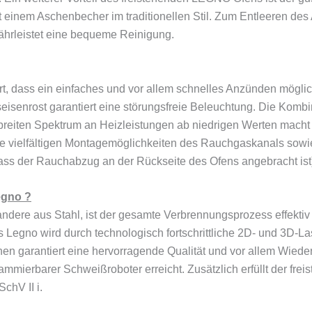
it einem Aschenbecher im traditionellen Stil. Zum Entleeren de
ährleistet eine bequeme Reinigung.
, dass ein einfaches und vor allem schnelles Anzünden möglich 
isenrost garantiert eine störungsfreie Beleuchtung. Die Kombi
en Spektrum an Heizleistungen ab niedrigen Werten macht ihn
ie vielfältigen Montagemöglichkeiten des Rauchgaskanals sowie
 dass der Rauchabzug an der Rückseite des Ofens angebracht ist
egno ?
ndere aus Stahl, ist der gesamte Verbrennungsprozess effektiv
s Legno wird durch technologisch fortschrittliche 2D- und 3D-L
n garantiert eine hervorragende Qualität und vor allem Wieder
mmierbarer Schweißroboter erreicht. Zusätzlich erfüllt der fre
chV II i.