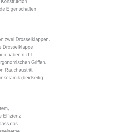
 Konstruktion
nde Eigenschaften
on zwei Drosselklappen.
te Drosselklappe
ppen haben nicht
ergonomischen Griffen.
on Rauchaustritt
nkeramik (beidseitig
stem,
 Effizienz
 dass das
usseiserne