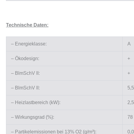
Technische Daten:
– Energieklasse:
A
– Ökodesign:
+
– BlmSchV II:
+
– BlmSchV II:
5,5
– Heizlastbereich (kW):
2,5
– Wirkungsgrad (%):
78
– Partikelemissionen bei 13% O2 (g/m³):
0,