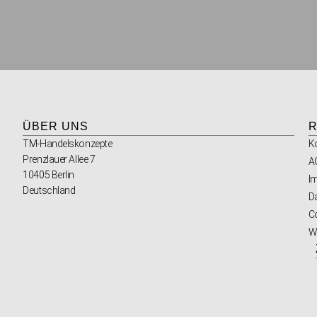
ÜBER UNS
R
TM-Handelskonzepte
K
Prenzlauer Allee 7
A
10405 Berlin
I
Deutschland
D
Co
W