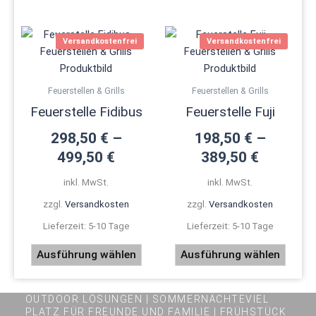
Dieses
Dieses
Versandkostenfrei
Versandkostenfrei
Produkt
Produ
weist
weist
mehrere
mehre
Feuerstellen & Grills
Feuerstellen & Grills
Varianten
Varian
Feuerstelle Fidibus
Feuerstelle Fuji
auf.
auf.
Die
Die
298,50
€
–
198,50
€
–
Optionen
Optio
499,50
€
389,50
€
können
könne
inkl. MwSt.
inkl. MwSt.
auf
auf
der
der
zzgl.
Versandkosten
zzgl.
Versandkosten
Produktseite
Produk
Lieferzeit:
5-10 Tage
Lieferzeit:
5-10 Tage
gewählt
gewäh
werden
werde
Ausführung wählen
Ausführung wählen
OUTDOOR LÖSUNGEN | SOMMERNÄCHTEVIEL
PLATZ FÜR FREUNDE UND FAMILIE | FRÜHSTÜCK