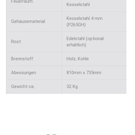
Feuerraum:
Kesselstahl
Kesselstahl 4 mm
Gehäusematerial:
(P265GH)
Edelstahl (optional
Rost:
erhältlich)
Brennstoff:
Holz, Kohle
Abessungen:
810mm x 735mm
Gewicht ca.:
32 Kg