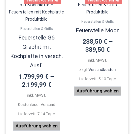
Versandkostenfrei
Versandkostenfrei
Produkt
Produ
weist
weist
mehrere
mehre
Feuerstellen & Grills
Varianten
Varian
Feuerstellen & Grills
Feuerstelle Moon
auf.
auf.
Feuerstelle G6
Die
Die
288,50
€
–
Graphit mit
Optionen
Optio
389,50
€
können
könne
Kochplatte in versch.
inkl. MwSt.
auf
auf
Ausf.
der
der
zzgl.
Versandkosten
1.799,99
€
–
Produktseite
Produk
Lieferzeit:
5-10 Tage
gewählt
gewäh
2.199,99
€
werden
werde
Ausführung wählen
inkl. MwSt.
Kostenloser Versand
Lieferzeit:
7-14 Tage
Ausführung wählen