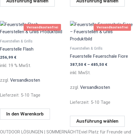
Ausführung wählen
Ausführung wählen
Dies
Versandkostenfrei
Versandkostenfrei
Prod
weis
Feuerstellen & Grills
mehr
Feuerstellen & Grills
Feuerstelle Flash
Vari
Feuerstelle Feuerschale Fiore
256,99
€
auf.
387,50
€
–
485,50
€
inkl. 19 % MwSt.
Die
inkl. MwSt.
Opti
zzgl.
Versandkosten
könn
zzgl.
Versandkosten
auf
Lieferzeit:
5-10 Tage
der
Lieferzeit:
5-10 Tage
Prod
gewä
In den Warenkorb
werd
Ausführung wählen
OUTDOOR LÖSUNGEN | SOMMERNÄCHTEviel Platz für Freunde und