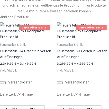
und achten auf eine umweltbewusste Produktion – für Produkte,
die Sie mit gutem Gewissen genießen können.
Ähnliche Produkte
Dieses
Dies
Versandkostenfrei
Versandkostenfrei
Produkt
Prod
weist
weis
mehrere
mehr
Feuerstellen & Grills
Feuerstellen & Grills
Varianten
Vari
Feuerstelle G4 Graphit in versch.
Feuerstelle G3 Corten in versch.
auf.
auf.
Ausführungen
Ausführungen
Die
Die
2.349,99
€
–
3.149,99
€
3.299,99
€
–
4.399,99
€
Optionen
Opti
inkl. MwSt.
inkl. MwSt.
können
könn
auf
auf
zzgl.
Versandkosten
zzgl.
Versandkosten
der
der
Produktseite
Prod
Lieferzeit:
7-14 Tage
Lieferzeit:
7-14 Tage
gewählt
gewä
werden
werd