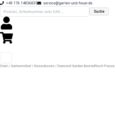
Zum
+49 176 14836835
service@garten-und-feuer.de
Inhalt
Suche
springen
Start
/
Gartenmöbel
/
Kissenboxen
/ Diamond Garden Beistelltisch Piazza