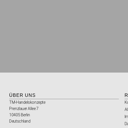
ÜBER UNS
R
TM-Handelskonzepte
K
Prenzlauer Allee 7
A
10405 Berlin
I
Deutschland
D