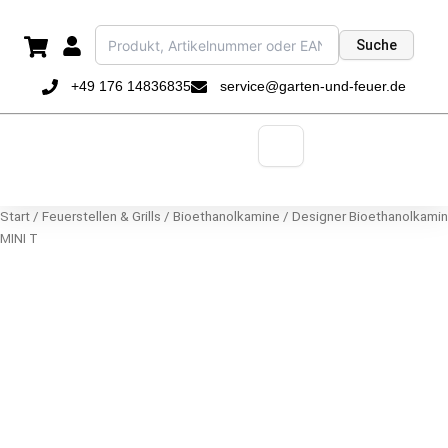
Zum
Inhalt
Suche
springen
+49 176 14836835
service@garten-und-feuer.de
Start
/
Feuerstellen & Grills
/
Bioethanolkamine
/ Designer Bioethanolkamin
MINI T