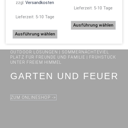
gewählt
gewäh
zzgl.
Versandkosten
Lieferzeit:
5-10 Tage
werden
werde
Lieferzeit:
5-10 Tage
Ausführung wählen
Ausführung wählen
OUTDOOR LÖSUNGEN | SOMMERNÄCHTEVIEL
PLATZ FÜR FREUNDE UND FAMILIE | FRÜHSTÜCK
UNTER FREIEM HIMMEL
GARTEN UND FEUER
ZUM ONLINESHOP ->