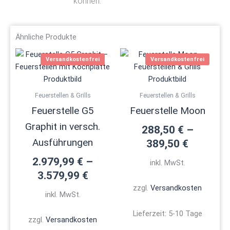
können.
Ähnliche Produkte
Dieses
Dieses
Versandkostenfrei
Versandkostenfrei
Produkt
Produ
weist
weist
mehrere
mehre
Feuerstellen & Grills
Feuerstellen & Grills
Varianten
Varian
Feuerstelle G5
Feuerstelle Moon
auf.
auf.
Graphit in versch.
Die
Die
288,50
€
–
Optionen
Optio
Ausführungen
389,50
€
können
könne
2.979,99
€
–
inkl. MwSt.
auf
auf
3.579,99
€
der
der
zzgl.
Versandkosten
Produktseite
Produk
inkl. MwSt.
gewählt
gewäh
Lieferzeit:
5-10 Tage
werden
werde
zzgl.
Versandkosten