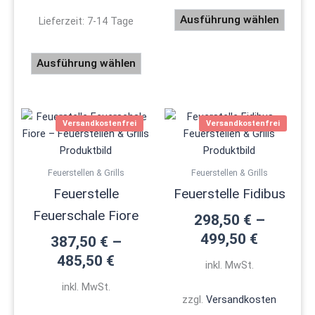
Ausführung wählen
Lieferzeit:
7-14 Tage
Ausführung wählen
Dieses
Dieses
Versandkostenfrei
Versandkostenfrei
Produkt
Produ
weist
weist
mehrere
mehre
Feuerstellen & Grills
Feuerstellen & Grills
Varianten
Varian
Feuerstelle
Feuerstelle Fidibus
auf.
auf.
Feuerschale Fiore
Die
Die
298,50
€
–
Optionen
Optio
499,50
€
387,50
€
–
können
könne
485,50
€
inkl. MwSt.
auf
auf
der
der
inkl. MwSt.
zzgl.
Versandkosten
Produktseite
Produk