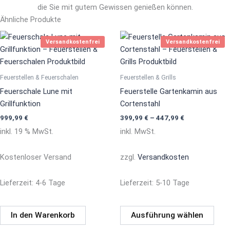
die Sie mit gutem Gewissen genießen können.
Ähnliche Produkte
Dies
Versandkostenfrei
Versandkostenfrei
Prod
weis
mehr
Feuerstellen & Feuerschalen
Feuerstellen & Grills
Vari
Feuerschale Lune mit
Feuerstelle Gartenkamin aus
auf.
Grillfunktion
Cortenstahl
Die
999,99
€
399,99
€
–
447,99
€
Opti
inkl. 19 % MwSt.
inkl. MwSt.
könn
auf
Kostenloser Versand
zzgl.
Versandkosten
der
Prod
Lieferzeit:
4-6 Tage
Lieferzeit:
5-10 Tage
gewä
werd
In den Warenkorb
Ausführung wählen