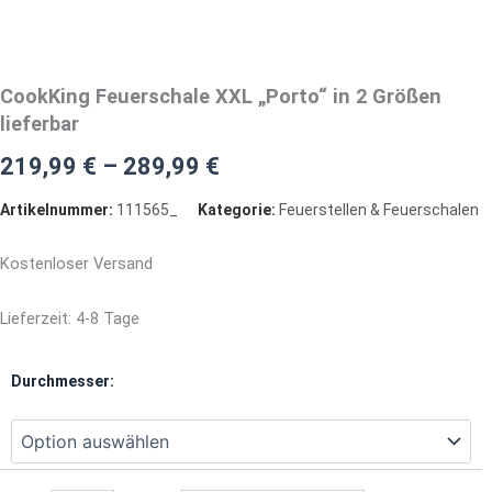
CookKing Feuerschale XXL „Porto“ in 2 Größen
lieferbar
219,99
€
–
289,99
€
Artikelnummer:
111565_
Kategorie:
Feuerstellen & Feuerschalen
Kostenloser Versand
Lieferzeit:
4-8 Tage
CookKing
Durchmesser:
Feuerschale
XXL
"Porto"
in
2