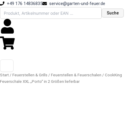
Zum
+49 176 14836835
service@garten-und-feuer.de
Inhalt
Suche
springen
Start
/
Feuerstellen & Grills
/
Feuerstellen & Feuerschalen
/ CookKing
Feuerschale XXL „Porto“ in 2 Größen lieferbar