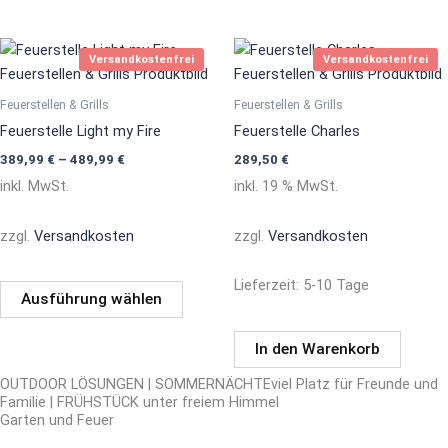
Dieses
Versandkostenfrei
Versandkostenfrei
Produkt
weist
Feuerstellen & Grills
Feuerstellen & Grills
mehrere
Feuerstelle Light my Fire
Feuerstelle Charles
Varianten
389,99
€
–
489,99
€
289,50
€
auf.
inkl. MwSt.
inkl. 19 % MwSt.
Die
Optionen
zzgl.
Versandkosten
zzgl.
Versandkosten
können
auf
Lieferzeit:
5-10 Tage
der
Ausführung wählen
Produktseite
gewählt
In den Warenkorb
werden
OUTDOOR LÖSUNGEN | SOMMERNÄCHTEviel Platz für Freunde und
Familie | FRÜHSTÜCK unter freiem Himmel
Garten und Feuer