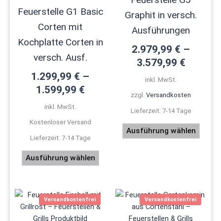
auf.
auf.
Feuerstelle G1 Basic
Graphit in versch.
Die
Die
Corten mit
Optionen
Optio
Ausführungen
können
könne
Kochplatte Corten in
2.979,99
€
–
auf
auf
versch. Ausf.
3.579,99
€
der
der
1.299,99
€
–
Produktseite
Produk
inkl. MwSt.
gewählt
gewäh
1.599,99
€
zzgl.
Versandkosten
werden
werde
inkl. MwSt.
Lieferzeit:
7-14 Tage
Kostenloser Versand
Ausführung wählen
Lieferzeit:
7-14 Tage
Ausführung wählen
Dieses
Versandkostenfrei
Versandkostenfrei
Produ
weist