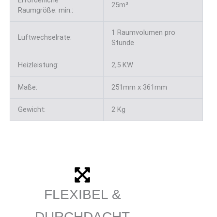
25m³
Raumgröße: min.:
1 Raumvolumen pro
Luftwechselrate:
Stunde
Heizleistung:
2,5 KW
Maße:
251mm x 361mm
Gewicht:
2 Kg
FLEXIBEL &
DURCHDACHT