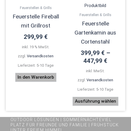
mehre
Feuerstellen & Grills
Varian
Feuerstellen & Grills
Feuerstelle Fireball
auf.
Feuerstelle
mit Grillrost
Die
Gartenkamin aus
Optio
299,99
€
könne
Cortenstahl
inkl. 19 % MwSt.
auf
399,99
€
–
der
zzgl.
Versandkosten
447,99
€
Produk
Lieferzeit:
5-10 Tage
gewäh
inkl. MwSt.
werde
In den Warenkorb
zzgl.
Versandkosten
Lieferzeit:
5-10 Tage
Ausführung wählen
OUTDOOR LÖSUNGEN | SOMMERNÄCHTEVIEL
PLATZ FÜR FREUNDE UND FAMILIE | FRÜHSTÜCK
UNTER FREIEM HIMMEL