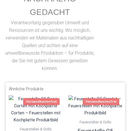
GEDACHT
Verantwortung gegenüber Umwelt und
Ressourcen ist uns wichtig. Wo möglich,
verwenden wir Materialien aus nachhaltigen
Quellen und achten auf eine
umweltbewusste Produktion – für Produkte,
die Sie mit gutem Gewissen genießen
können.
Ähnliche Produkte
Dieses
Dieses
Versandkostenfrei
Versandkostenfrei
Produkt
Produ
weist
weist
mehrere
mehre
Feuerstellen & Grills
Varianten
Varian
Feuerstellen & Grills
Feuerstelle G5