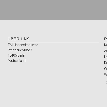
ÜBER UNS
R
TM-Handelskonzepte
K
Prenzlauer Allee 7
A
10405 Berlin
I
Deutschland
D
Co
W