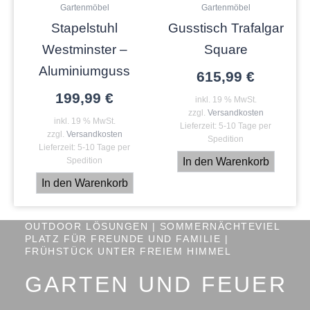
Gartenmöbel
Gartenmöbel
Stapelstuhl
Gusstisch Trafalgar
Westminster –
Square
Aluminiumguss
615,99
€
199,99
€
inkl. 19 % MwSt.
zzgl.
Versandkosten
inkl. 19 % MwSt.
Lieferzeit:
5-10 Tage per
zzgl.
Versandkosten
Spedition
Lieferzeit:
5-10 Tage per
In den Warenkorb
Spedition
In den Warenkorb
OUTDOOR LÖSUNGEN | SOMMERNÄCHTEVIEL
PLATZ FÜR FREUNDE UND FAMILIE |
FRÜHSTÜCK UNTER FREIEM HIMMEL
GARTEN UND FEUER