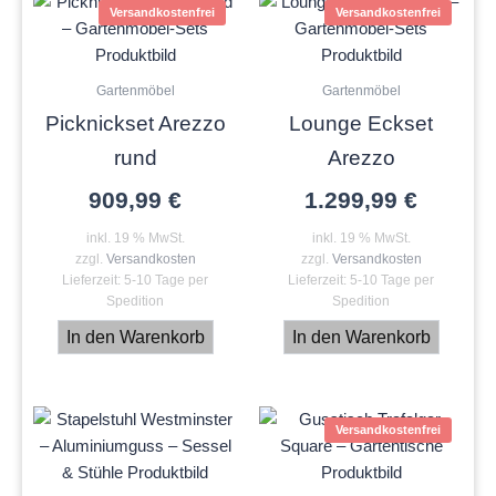
Versandkostenfrei
Versandkostenfrei
Gartenmöbel
Gartenmöbel
Picknickset Arezzo
Lounge Eckset
rund
Arezzo
909,99
€
1.299,99
€
inkl. 19 % MwSt.
inkl. 19 % MwSt.
zzgl.
Versandkosten
zzgl.
Versandkosten
Lieferzeit:
5-10 Tage per
Lieferzeit:
5-10 Tage per
Spedition
Spedition
In den Warenkorb
In den Warenkorb
Versandkostenfrei