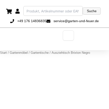
Zum
Inhalt
Suche
springen
+49 176 14836835
service@garten-und-feuer.de
Start
/
Gartenmöbel
/
Gartentische
/ Ausziehtisch Brixton Negro