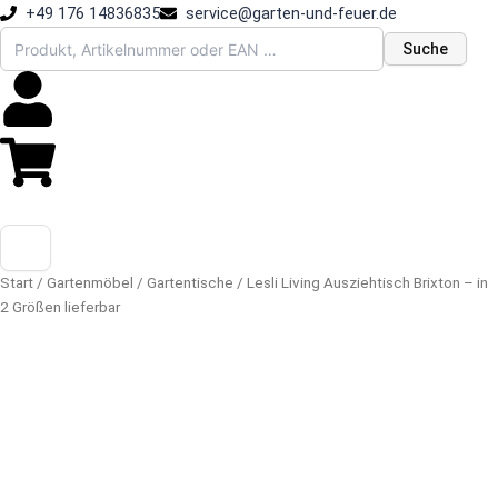
Zum
+49 176 14836835
service@garten-und-feuer.de
Inhalt
Suche
springen
Start
/
Gartenmöbel
/
Gartentische
/ Lesli Living Ausziehtisch Brixton – in
2 Größen lieferbar