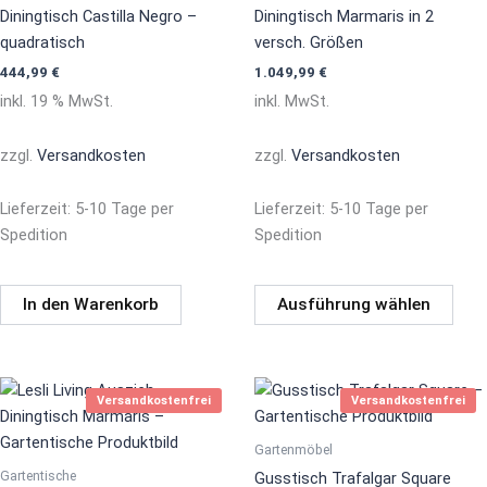
Vari
Diningtisch Castilla Negro –
Diningtisch Marmaris in 2
auf.
quadratisch
versch. Größen
Die
444,99
€
1.049,99
€
Opti
inkl. 19 % MwSt.
inkl. MwSt.
könn
auf
zzgl.
Versandkosten
zzgl.
Versandkosten
der
Prod
Lieferzeit:
5-10 Tage per
Lieferzeit:
5-10 Tage per
gewä
Spedition
Spedition
werd
In den Warenkorb
Ausführung wählen
Versandkostenfrei
Versandkostenfrei
Gartenmöbel
Gartentische
Gusstisch Trafalgar Square