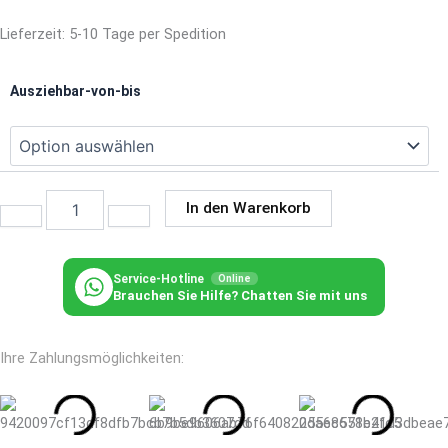
Lieferzeit:
5-10 Tage per Spedition
Lesli
Ausziehbar-von-bis
Living
Ausziehtisch
Brixton
-
in
2
In den Warenkorb
Größen
lieferbar
Menge
Service-Hotline
Online
Brauchen Sie Hilfe? Chatten Sie mit uns
Ihre Zahlungsmöglichkeiten: