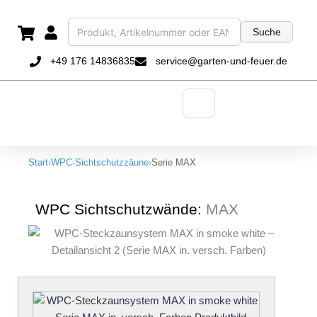
Zum
Inhalt
Suche
springen
+49 176 14836835
service@garten-und-feuer.de
Start
›
WPC-Sichtschutzzäune
›
Serie MAX
WPC Sichtschutzwände:
MAX
Dieses
Produkt