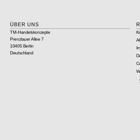
ÜBER UNS
R
TM-Handelskonzepte
K
Prenzlauer Allee 7
A
10405 Berlin
I
Deutschland
D
Co
W