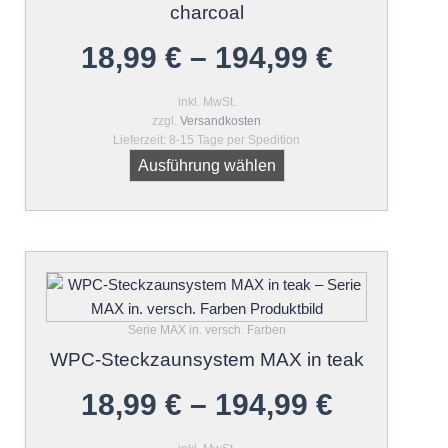
auf.
charcoal
Die
18,99
€
–
194,99
€
Optionen
können
auf
inkl. MwSt.
zzgl.
Versandkosten
der
Lieferzeit:
8-15 Tage per Spedition
Produktseite
Ausführung wählen
gewählt
werden
Dieses
Produkt
weist
Serie MAX in. versch. Farben
mehrere
WPC-Steckzaunsystem MAX in teak
Varianten
auf.
18,99
€
–
194,99
€
Die
Optionen