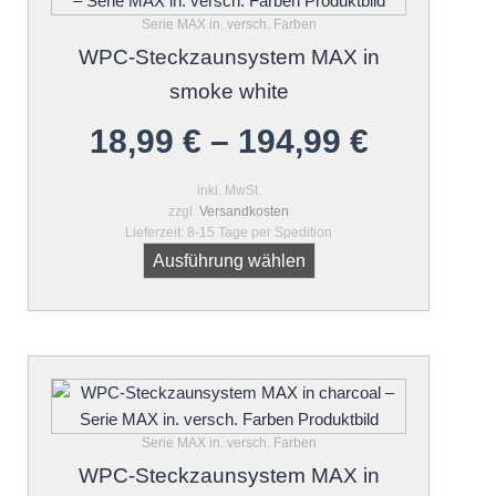
weist
Serie MAX in. versch. Farben
mehrere
WPC-Steckzaunsystem MAX in
Varianten
auf.
smoke white
Die
18,99
€
–
194,99
€
Optionen
können
auf
inkl. MwSt.
zzgl.
Versandkosten
der
Lieferzeit:
8-15 Tage per Spedition
Produktseite
Ausführung wählen
gewählt
werden
Dieses
Produkt
weist
Serie MAX in. versch. Farben
mehrere
WPC-Steckzaunsystem MAX in
Varianten